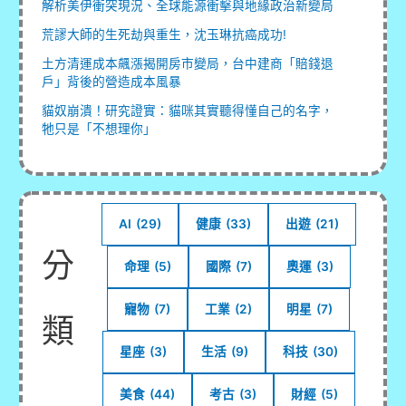
解析美伊衝突現況、全球能源衝擊與地緣政治新變局
荒謬大師的生死劫與重生，沈玉琳抗癌成功!
土方清運成本飆漲揭開房市變局，台中建商「賠錢退
戶」背後的營造成本風暴
貓奴崩潰！研究證實：貓咪其實聽得懂自己的名字，
牠只是「不想理你」
AI
(29)
健康
(33)
出遊
(21)
分
命理
(5)
國際
(7)
奧運
(3)
寵物
(7)
工業
(2)
明星
(7)
類
星座
(3)
生活
(9)
科技
(30)
美食
(44)
考古
(3)
財經
(5)