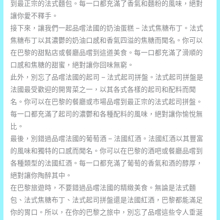
到最正宗的法式麵包。每一口都充滿了香氣和麵粉的風味，絕對
讓你愛不釋手。
接下來，讓我們一起品嚐法國的奶油蛋糕 – 法式焦糖布丁。法式
焦糖布丁以其濃鬱的奶油口感和香氣四溢的焦糖而聞名。你可以
在巴黎的甜點店或餐廳品嚐到這道美食。每一口都充滿了滑順的
口感和焦糖的甜蜜，絕對讓你回味無窮。
此外，別忘了品嚐法國的起司 – 法式起司拼盤。法式起司拼盤是
法國最受歡迎的開胃菜之一，以其各式各樣的起司和配料而聞
名。你可以在巴黎的餐廳或市場品嚐到最正宗的法式起司拼盤。
每一口都充滿了起司的濃鬱和各種配料的風味，絕對讓你愉悅無
比。
最後，別錯過品嚐法國的葡萄酒 – 法國紅酒。法國紅酒以其豐富
的風味和獨特的口感而聞名。你可以在巴黎的酒吧或餐廳品嚐到
各種類型的法國紅酒。每一口都充滿了葡萄的香氣和酒的醇厚，
絕對讓你陶醉其中。
在巴黎旅遊時，不要錯過品嚐法國的精緻美食。無論是法式麵
包、法式焦糖布丁、法式起司拼盤還是法國紅酒，巴黎都能滿足
你的胃口。所以，在你的巴黎之旅中，別忘了品嚐這些令人垂涎