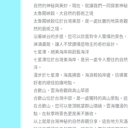
自然的神秘與美妙。現在，就讓我們一同探索神秘
太魯閣峽穀，大自然的藝術之境
太魯閣峽穀位於台灣東部，是一處壯麗的地質奇觀
然的藝術之境。
沿著峽谷的步道，您可以欣賞到令人驚嘆的景色，
淋漓盡致，讓人不禁讚嘆造物主的奇妙設計。
七星潭，絕美海岸與蔚藍海洋
七星潭位於台灣東海岸，是另一處令人嚮往的自然
洋。
漫步於七星潭，海風拂面，海浪輕拍岸邊，彷彿置
好者的絕佳拍攝地點。
合歡山，雲海奇觀與高山草原
合歡山位於台灣中部，是一處獨特的高山景點。這
在合歡山，您可以登頂眺望群山環繞，雲海彌漫的
點，在秋季時景色更是美不勝收。
以上就是台灣神秘的自然奇觀分享，這些地方充滿