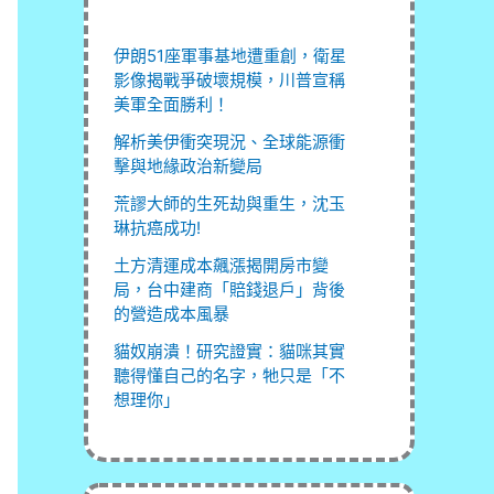
伊朗51座軍事基地遭重創，衛星
影像揭戰爭破壞規模，川普宣稱
美軍全面勝利！
解析美伊衝突現況、全球能源衝
擊與地緣政治新變局
荒謬大師的生死劫與重生，沈玉
琳抗癌成功!
土方清運成本飆漲揭開房市變
局，台中建商「賠錢退戶」背後
的營造成本風暴
貓奴崩潰！研究證實：貓咪其實
聽得懂自己的名字，牠只是「不
想理你」