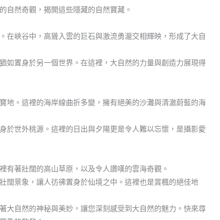
的自然奇觀，揭開這些隱藏的自然寶藏。
。在峽谷中，高聳入雲的巨石與激流勇瀧交相輝映，形成了大自
猶如置身於另一個世界。在這裡，大自然的力量與創造力展現得
寶地。這裡的海岸線曲折多變，擁有絕美的沙灘與清澈蔚藍的海
身於世外桃源。這裡的日出與夕陽更是令人難以忘懷，是攝影愛
裡有著壯闊的高山草原，以及令人讚嘆的雲海奇觀。
壯闊景象，讓人彷彿置身於仙境之中。這裡也是賞楓的絕佳地
著大自然的神秘與美妙，讓您深刻感受到大自然的魅力。快來尋