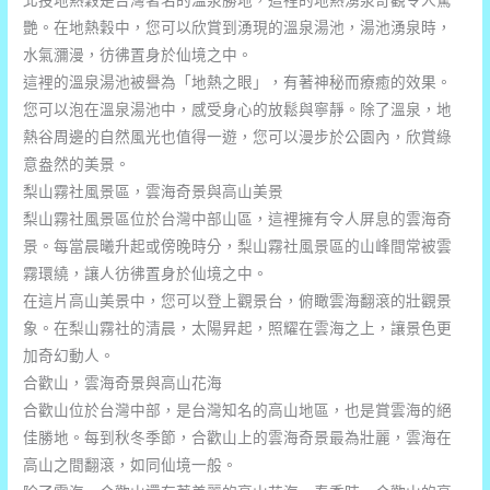
北投地熱穀是台灣著名的溫泉勝地，這裡的地熱湧泉奇觀令人驚
艷。在地熱穀中，您可以欣賞到湧現的溫泉湯池，湯池湧泉時，
水氣瀰漫，彷彿置身於仙境之中。
這裡的溫泉湯池被譽為「地熱之眼」，有著神秘而療癒的效果。
您可以泡在溫泉湯池中，感受身心的放鬆與寧靜。除了溫泉，地
熱谷周邊的自然風光也值得一遊，您可以漫步於公園內，欣賞綠
意盎然的美景。
梨山霧社風景區，雲海奇景與高山美景
梨山霧社風景區位於台灣中部山區，這裡擁有令人屏息的雲海奇
景。每當晨曦升起或傍晚時分，梨山霧社風景區的山峰間常被雲
霧環繞，讓人彷彿置身於仙境之中。
在這片高山美景中，您可以登上觀景台，俯瞰雲海翻滾的壯觀景
象。在梨山霧社的清晨，太陽昇起，照耀在雲海之上，讓景色更
加奇幻動人。
合歡山，雲海奇景與高山花海
合歡山位於台灣中部，是台灣知名的高山地區，也是賞雲海的絕
佳勝地。每到秋冬季節，合歡山上的雲海奇景最為壯麗，雲海在
高山之間翻滾，如同仙境一般。