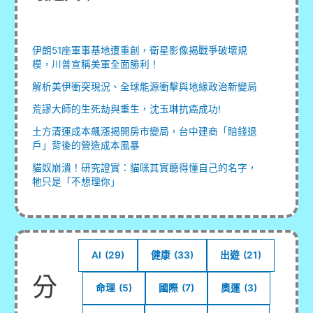
伊朗51座軍事基地遭重創，衛星影像揭戰爭破壞規
模，川普宣稱美軍全面勝利！
解析美伊衝突現況、全球能源衝擊與地緣政治新變局
荒謬大師的生死劫與重生，沈玉琳抗癌成功!
土方清運成本飆漲揭開房市變局，台中建商「賠錢退
戶」背後的營造成本風暴
貓奴崩潰！研究證實：貓咪其實聽得懂自己的名字，
牠只是「不想理你」
AI
(29)
健康
(33)
出遊
(21)
分
命理
(5)
國際
(7)
奧運
(3)