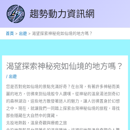
跳
趨勢動力資訊網
至
主
要
內
首頁
出遊
渴望探索神秘宛如仙境的地方嗎？
容
渴望探索神秘宛如仙境的地方嗎？
/
出遊
您是否對宛如仙境的景點充滿好奇？在台灣，有著許多神秘而美
麗的地方，彷彿來到仙境般令人讚嘆。從神祕的溫泉湯池到奇幻
的森林湖泊，這些地方散發著迷人的魅力，讓人彷彿置身於幻想
之中。現在，就讓我們一同踏上探索台灣神秘仙境的旅程，尋找
那些隱藏在大自然中的寶藏。
北投地熱穀，溫泉奇觀與療癒之旅