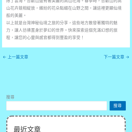
除了雲海，合歡山還有著美麗的高山花海。春季時，合歡山的高
山花卉競相綻放，繽紛的花朵點綴在山野之間，讓這裡更顯仙境
般的美麗。
以上就是台灣神秘仙境之旅的分享，這些地方散發著獨特的魅
力，讓人彷彿置身於夢幻的世界。快來探索這個充滿幻想的旅
程，讓您的心靈與感官都得到豐盈的享受！
←
上一篇文章
下一篇文章
→
搜尋
搜尋
最近文章