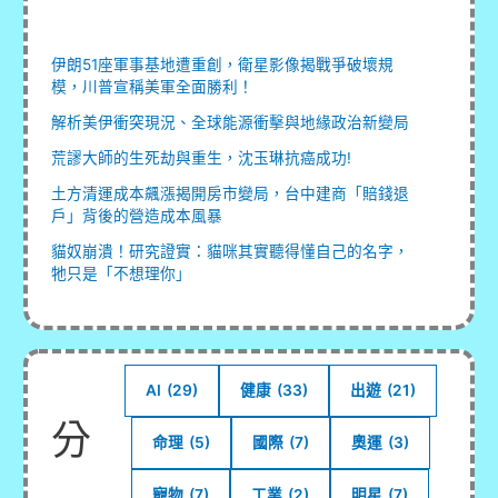
伊朗51座軍事基地遭重創，衛星影像揭戰爭破壞規
模，川普宣稱美軍全面勝利！
解析美伊衝突現況、全球能源衝擊與地緣政治新變局
荒謬大師的生死劫與重生，沈玉琳抗癌成功!
土方清運成本飆漲揭開房市變局，台中建商「賠錢退
戶」背後的營造成本風暴
貓奴崩潰！研究證實：貓咪其實聽得懂自己的名字，
牠只是「不想理你」
AI
(29)
健康
(33)
出遊
(21)
分
命理
(5)
國際
(7)
奧運
(3)
寵物
(7)
工業
(2)
明星
(7)