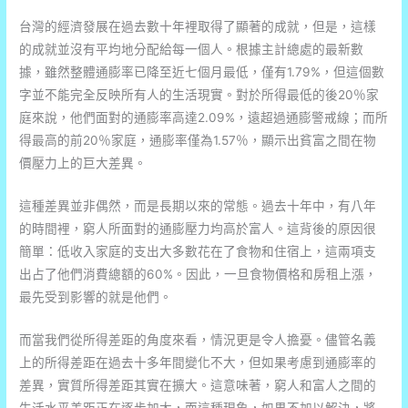
台灣的經濟發展在過去數十年裡取得了顯著的成就，但是，這樣
的成就並沒有平均地分配給每一個人。根據主計總處的最新數
據，雖然整體通膨率已降至近七個月最低，僅有1.79%，但這個數
字並不能完全反映所有人的生活現實。對於所得最低的後20％家
庭來說，他們面對的通膨率高達2.09%，遠超過通膨警戒線；而所
得最高的前20％家庭，通膨率僅為1.57％，顯示出貧富之間在物
價壓力上的巨大差異。
這種差異並非偶然，而是長期以來的常態。過去十年中，有八年
的時間裡，窮人所面對的通膨壓力均高於富人。這背後的原因很
簡單：低收入家庭的支出大多數花在了食物和住宿上，這兩項支
出占了他們消費總額的60%。因此，一旦食物價格和房租上漲，
最先受到影響的就是他們。
而當我們從所得差距的角度來看，情況更是令人擔憂。儘管名義
上的所得差距在過去十多年間變化不大，但如果考慮到通膨率的
差異，實質所得差距其實在擴大。這意味著，窮人和富人之間的
生活水平差距正在逐步加大，而這種現象，如果不加以解決，將