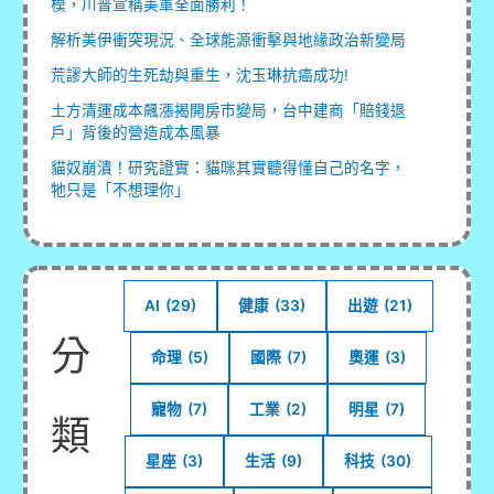
模，川普宣稱美軍全面勝利！
解析美伊衝突現況、全球能源衝擊與地緣政治新變局
荒謬大師的生死劫與重生，沈玉琳抗癌成功!
土方清運成本飆漲揭開房市變局，台中建商「賠錢退
戶」背後的營造成本風暴
貓奴崩潰！研究證實：貓咪其實聽得懂自己的名字，
牠只是「不想理你」
AI
(29)
健康
(33)
出遊
(21)
分
命理
(5)
國際
(7)
奧運
(3)
寵物
(7)
工業
(2)
明星
(7)
類
星座
(3)
生活
(9)
科技
(30)