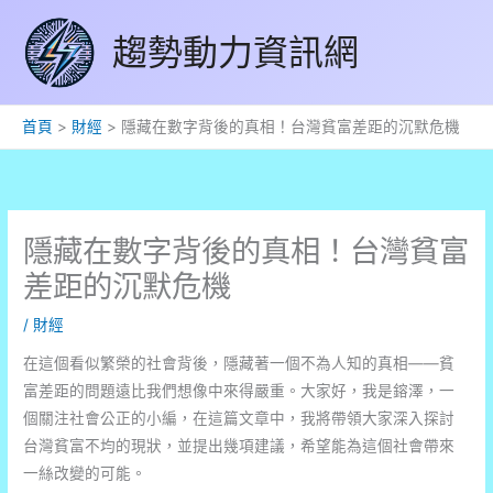
跳
趨勢動力資訊網
至
主
要
內
首頁
財經
隱藏在數字背後的真相！台灣貧富差距的沉默危機
容
隱藏在數字背後的真相！台灣貧富
差距的沉默危機
/
財經
在這個看似繁榮的社會背後，隱藏著一個不為人知的真相——貧
富差距的問題遠比我們想像中來得嚴重。大家好，我是鎔澤，一
個關注社會公正的小編，在這篇文章中，我將帶領大家深入探討
台灣貧富不均的現狀，並提出幾項建議，希望能為這個社會帶來
一絲改變的可能。