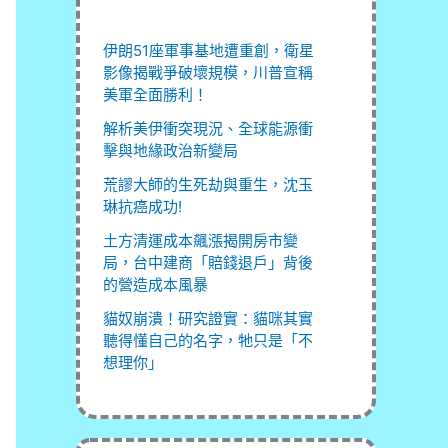
伊朗51座軍事基地遭重創，衛星
影像揭戰爭破壞規模，川普宣稱
美軍全面勝利！
解析美伊衝突現況、全球能源衝
擊與地緣政治新變局
荒謬大師的生死劫與重生，沈玉
琳抗癌成功!
土方清運成本飆漲揭開房市變
局，台中建商「賠錢退戶」背後
的營造成本風暴
貓奴崩潰！研究證實：貓咪其實
聽得懂自己的名字，牠只是「不
想理你」