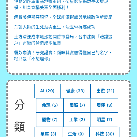
伊朗51座軍事基地遭重創，衛星影像揭戰爭破壞規
模，川普宣稱美軍全面勝利！
解析美伊衝突現況、全球能源衝擊與地緣政治新變局
荒謬大師的生死劫與重生，沈玉琳抗癌成功!
土方清運成本飆漲揭開房市變局，台中建商「賠錢退
戶」背後的營造成本風暴
貓奴崩潰！研究證實：貓咪其實聽得懂自己的名字，
牠只是「不想理你」
AI
(29)
健康
(33)
出遊
(21)
分
命理
(5)
國際
(7)
奧運
(3)
寵物
(7)
工業
(2)
明星
(7)
類
星座
(3)
生活
(9)
科技
(30)