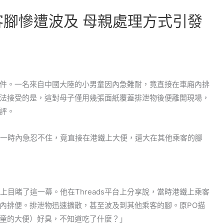
客腳慘遭波及 母親處理方式引發
件。一名來自中國大陸的小男童因內急難耐，竟直接在車廂內排
法接受的是，這對母子僅用幾張面紙覆蓋排泄物後便離開現場，
評。
上目睹了這一幕。他在Threads平台上分享說，當時港鐵上乘客
內排便。排泄物迅速擴散，甚至波及到其他乘客的腳。原PO描
童的大便）好臭，不知道吃了什麼？」