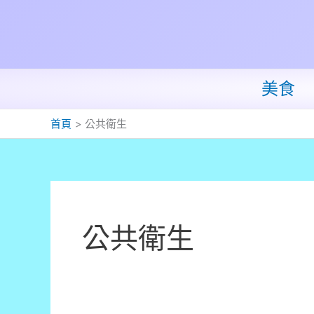
跳
至
主
要
內
美食
容
首頁
公共衛生
公共衛生