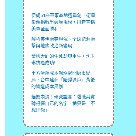
伊朗51座軍事基地遭重創，衛星
影像揭戰爭破壞規模，川普宣稱
美軍全面勝利！
解析美伊衝突現況、全球能源衝
擊與地緣政治新變局
荒謬大師的生死劫與重生，沈玉
琳抗癌成功!
土方清運成本飆漲揭開房市變
局，台中建商「賠錢退戶」背後
的營造成本風暴
貓奴崩潰！研究證實：貓咪其實
聽得懂自己的名字，牠只是「不
想理你」