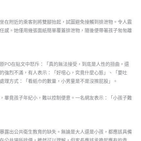
坐在附近的乘客則將雙腳抬起，試圖避免接觸到排泄物。令人震
任感。她僅用幾張面紙簡單覆蓋排泄物，隨後便帶著孩子匆匆離
原PO在貼文中怒斥：「真的無法接受，到底是人性的扭曲，還
的強烈不滿，有人表示：「好噁心，究竟什麼心態」、「要吐
處理方式：「看紙巾的數量，小男童是不是沒擦屁股」。
，畢竟孩子年紀小，難以控制便意。一名網友表示：「小孩子難
暴露出公共衛生教育的缺失。無論是大人還是小孩，都應該具備
在公共場所排便，雖然可以理解，但家長應該承擔起應有的責