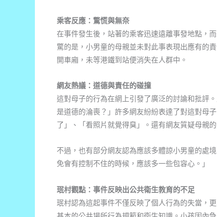
乘客反應：驚慌與無奈
在事件發生後，站著的乘客迅速遠離事發地點，而
驚的是，小男童的母親並未對此事表現出應有的責
開車廂，未等港鐵到站便消失在人群中。
網友熱議：道德與責任的碰撞
這對母子的行為在網上引發了廣泛的討論和批評。
是道德的淪喪？」許多網友紛紛表達了對這對母子
了」、「看照片就覺得臭」。還有網友質疑母親的
不過，也有部分網友認為應該多體諒小男童的處境
免會有控制不住的時候，應該多一些包容心。」
珉村觀點：事件反映出公共衛生教育的不足
珉村認為這起事件不僅反映了個人行為的失當，更
基本的公共場所行為規範和衛生知識。小孩因內急