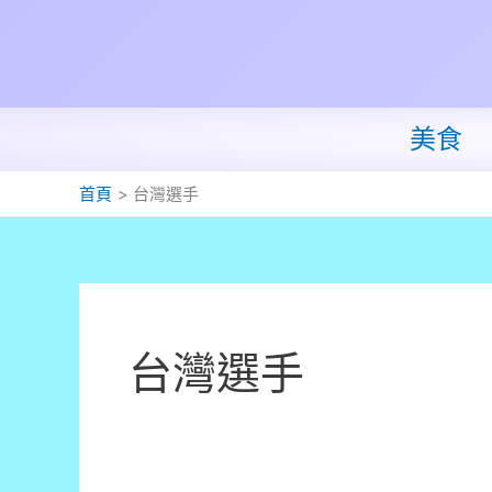
跳
至
主
要
內
美食
容
首頁
台灣選手
台灣選手