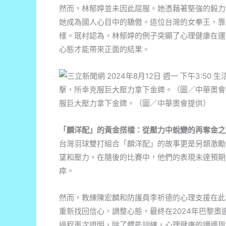
然而，林郁婷並未因此屈服。她憑藉著堅強的毅力
她成為國人心目中的驕傲。這位台灣的女拳王，靠
樣。珉村認為，林郁婷的例子突顯了心理健康在運
心態才能帶來正面的結果。
「麟洋配」的黃金搭檔：從壓力中蛻變的再奪金之
台灣羽球雙打組合「麟洋配」的故事更是另類激勵
望和壓力。在隨後的比賽中，他們的表現未達預期
瘁。
然而，教練陳宏麟和防護員李祈德的心理支援在此
重新找回信心，調整心態，最終在2024年巴黎
過程再次證明，除了體能訓練，心理健康的調適與