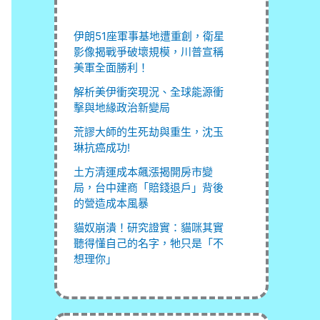
伊朗51座軍事基地遭重創，衛星
影像揭戰爭破壞規模，川普宣稱
美軍全面勝利！
解析美伊衝突現況、全球能源衝
擊與地緣政治新變局
荒謬大師的生死劫與重生，沈玉
琳抗癌成功!
土方清運成本飆漲揭開房市變
局，台中建商「賠錢退戶」背後
的營造成本風暴
貓奴崩潰！研究證實：貓咪其實
聽得懂自己的名字，牠只是「不
想理你」