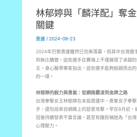
林郁婷與「麟洋配」奪金
關鍵
奧運
/
2024-08-23
2024年巴黎奧運雖然已完美落幕，但其中台灣
到無比驕傲。這些選手在賽場上不僅展現了卓越的
主。身心醫學專家指出，這些選手能夠脫穎而出的
的一環。
林郁婷的毅力與勇氣：從網路霸凌到金牌之路
台灣拳擊女王林郁婷在本屆奧運中，勇奪女子拳擊
手，還包括來自網路上的惡意攻擊。早在8月初，
冠後持續發表不當言論，甚至有酸民稱她為「台灣
心理壓力。