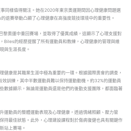
s的故事同樣值得關注。她在2020年東京奧運期間因心理健康問題選
es的退賽舉動凸顯了心理健康在高強度競技環境中的重要性。
24年巴黎奧運中重回賽場，並取得了優異成績，這顯示了心理支援對
Biles的經歷提醒了所有運動員和教練，心理健康的管理與維
現與生涯長度。
理健康是其職業生涯中極為重要的一環。根據國際奧會的調查，
持續有效訓練，其中半數運動員難以保持運動動機。約32%的運動員
些數據顯示，無論是運動員還是他們的後勤支援團隊，都面臨著
升運動員的整體運動表現及心理健康，透過情緒照顧、壓力管
保持最佳狀態。此外，心理建設課程對於傷病復健也具有關鍵作
新站上賽場。