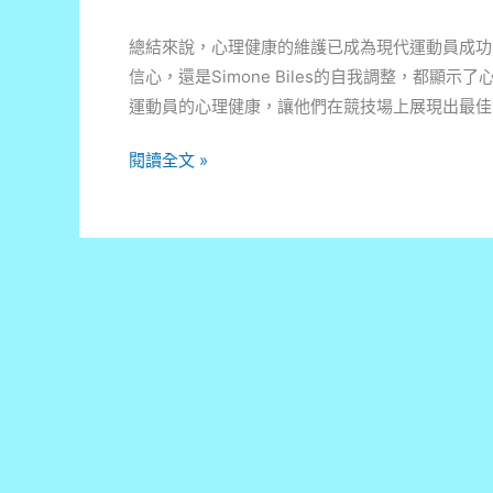
總結來說，心理健康的維護已成為現代運動員成功
信心，還是Simone Biles的自我調整，都
運動員的心理健康，讓他們在競技場上展現出最佳
林
閱讀全文 »
郁
婷
與
「麟
洋
配」
奪
金
背
後
的