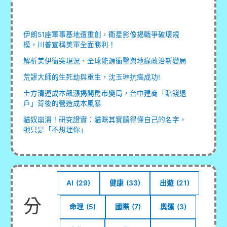
星
影
像
伊朗51座軍事基地遭重創，衛星影像揭戰爭破壞規
揭
模，川普宣稱美軍全面勝利！
戰
解析美伊衝突現況、全球能源衝擊與地緣政治新變局
爭
荒謬大師的生死劫與重生，沈玉琳抗癌成功!
破
壞
土方清運成本飆漲揭開房市變局，台中建商「賠錢退
戶」背後的營造成本風暴
規
模，
貓奴崩潰！研究證實：貓咪其實聽得懂自己的名字，
牠只是「不想理你」
川
普
宣
稱
美
AI
(29)
健康
(33)
出遊
(21)
軍
分
命理
(5)
國際
(7)
奧運
(3)
全
面