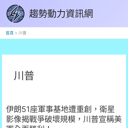
跳
趨勢動力資訊網
至
主
要
內
首頁
川普
容
川普
伊朗51座軍事基地遭重創，衛星
影像揭戰爭破壞規模，川普宣稱美