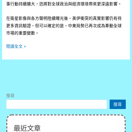
事行動持續擴大，恐將對全球政治與經濟環境帶來更深遠影響。
在衛星影像與各方聲明陸續曝光後，美伊衝突的真實影響仍有待
更多資訊驗證，但可以確定的是，中東局勢已再次成為牽動全球
市場的重要變數。
伊
閱讀全文 »
朗
51
座
軍
事
基
搜尋
地
搜尋
遭
重
創，
最近文章
衛