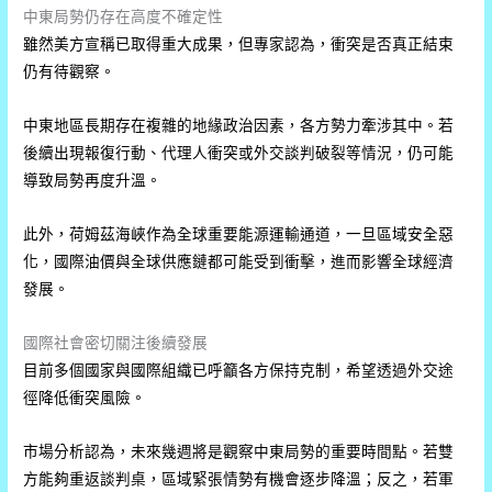
中東局勢仍存在高度不確定性
雖然美方宣稱已取得重大成果，但專家認為，衝突是否真正結束
仍有待觀察。
中東地區長期存在複雜的地緣政治因素，各方勢力牽涉其中。若
後續出現報復行動、代理人衝突或外交談判破裂等情況，仍可能
導致局勢再度升溫。
此外，荷姆茲海峽作為全球重要能源運輸通道，一旦區域安全惡
化，國際油價與全球供應鏈都可能受到衝擊，進而影響全球經濟
發展。
國際社會密切關注後續發展
目前多個國家與國際組織已呼籲各方保持克制，希望透過外交途
徑降低衝突風險。
市場分析認為，未來幾週將是觀察中東局勢的重要時間點。若雙
方能夠重返談判桌，區域緊張情勢有機會逐步降溫；反之，若軍