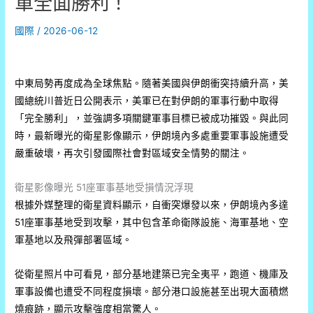
軍全面勝利！
國際
/
2026-06-12
中東局勢再度成為全球焦點。隨著美國與伊朗衝突持續升高，美
國總統川普近日公開表示，美軍已在對伊朗的軍事行動中取得
「完全勝利」，並強調多項關鍵軍事目標已被成功摧毀。與此同
時，最新曝光的衛星影像顯示，伊朗境內多處重要軍事設施遭受
嚴重破壞，再次引發國際社會對區域安全情勢的關注。
衛星影像曝光 51座軍事基地受損情況浮現
根據外媒整理的衛星資料顯示，自衝突爆發以來，伊朗境內多達
51座軍事基地受到攻擊，其中包含革命衛隊設施、海軍基地、空
軍基地以及飛彈部署區域。
從衛星照片中可看見，部分基地建築已完全夷平，跑道、機庫及
軍事設備也遭受不同程度損壞。部分港口設施甚至出現大面積燃
燒痕跡，顯示攻擊強度相當驚人。