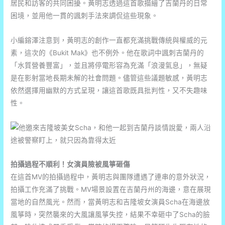
居民和訪客的共同困擾。黃明志透過這首歌描繪了吉蘭丹的日常
困境，並用他一貫的諷刺手法來調侃這些現象。
小編鎔澤注意到，黃明志的創作一直都充滿挑戰傳統與權威的元
素，這次的《Bukit Mak》也不例外。他在歌詞中諷刺吉蘭丹的
「水質營養豐富」，並且將停電形容為充滿「浪漫氣息」，無疑
是在影射當地長期未解的社會問題。儘管這些議題敏感，黃明志
依然選擇用幽默的方式呈現，讓這首歌既具批判性，又不失趣味
性。
拍攝過程不順利！女演員險被風箏砸傷
在這首MV的拍攝過程中，黃明志與團隊遭遇了連串的意外狀況，
拍攝工作充滿了挑戰。MV場景設置在吉蘭丹州的海邊，意在展現
當地的自然風光。然而，當黃明志和吉隆坡女演員Scha在海邊放
風箏時，突然襲來的大風讓風箏失控，結果不幸砸中了Scha的臉