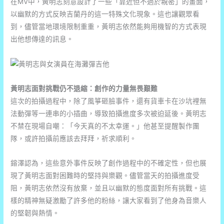
在MV中，黃明志刻意設計了一些「靠近但不過於親密」的畫面，
以幽默的方式反映吉蘭丹的這一特殊文化現象。這也讓觀眾看
到，儘管當地環境限制重重，黃明志依然能夠用機智的方式表現
出他想傳達的訊息。
黃明志面對挑戰仍不退縮：創作的力量無畏艱難
這次的拍攝過程中，除了風箏砸臉事件，還有貨車卡在沙坑裡無
法動彈等一連串的小插曲，導致拍攝進度多次被迫延後。黃明志
不禁在現場自嘲：「今天真的不太幸運。」他甚至提醒製作團
隊，或許拍攝前應該去拜拜，祈求順利。
鎔澤認為，這些意外事件反映了創作過程中的不確定性，但也展
現了黃明志面對困難時的堅持與樂觀。儘管當天的拍攝進度受
阻，黃明志依然沒有放棄，並且以幽默的態度面對所有挑戰。這
樣的精神無疑激勵了許多他的粉絲，讓大家看到了他身為音樂人
的堅韌與熱情。