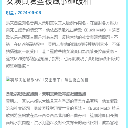
女演員險些被風箏砸破相
明星
/
2024-09-06
馬來西亞知名音樂人黃明志以其大膽創作聞名，在面對各方壓力
與死亡威脅的情況下，他依然勇敢推出新歌《Bukit Mak》。這首
歌以馬來西亞吉蘭丹州為主題，反映當地的社會與環境問題。不
過，在MV拍攝過程中，黃明志與他的團隊卻接連遇到意外，不僅
拍攝進度一度受阻，甚至還險些讓女演員因為風箏失控而受傷。
這次MV的拍攝過程充滿了挑戰，也再度展現了黃明志面對困境時
的堅韌態度。
勇敢挑戰敏感議題，黃明志新歌再度掀起熱議
黃明志一直以來都以大膽且富有爭議的音樂作品著稱，他無懼政
治和社會議題，勇於表達對現實世界的看法。《Bukit Mak》這首
歌則將焦點放在馬來西亞西馬北部的吉蘭丹州，這個地區因長期
面臨水質問題、洪水氾濫以及對公共穿著的嚴格限制，成為當地