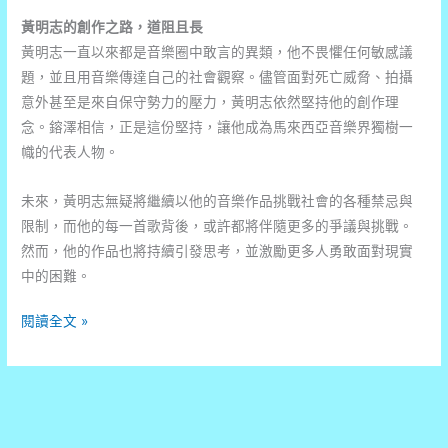
黃明志的創作之路，道阻且長
黃明志一直以來都是音樂圈中敢言的異類，他不畏懼任何敏感議
題，並且用音樂傳達自己的社會觀察。儘管面對死亡威脅、拍攝
意外甚至是來自保守勢力的壓力，黃明志依然堅持他的創作理
念。鎔澤相信，正是這份堅持，讓他成為馬來西亞音樂界獨樹一
幟的代表人物。
未來，黃明志無疑將繼續以他的音樂作品挑戰社會的各種禁忌與
限制，而他的每一首歌背後，或許都將伴隨更多的爭議與挑戰。
然而，他的作品也將持續引發思考，並激勵更多人勇敢面對現實
中的困難。
黃
閱讀全文 »
明
志
遭
遇
連