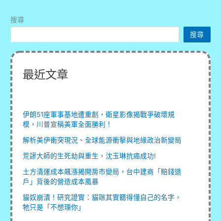
環
搜尋
意
搜尋
外！
新
歌
最近文章
《Bukit
Mak》
MV
拍
伊朗51座軍事基地遭重創，衛星影像揭戰爭破壞規
攝
模，川普宣稱美軍全面勝利！
風
解析美伊衝突現況、全球能源衝擊與地緣政治新變局
波
荒謬大師的生死劫與重生，沈玉琳抗癌成功!
不
斷
土方清運成本飆漲揭開房市變局，台中建商「賠錢退
戶」背後的營造成本風暴
女
演
貓奴崩潰！研究證實：貓咪其實聽得懂自己的名字，
牠只是「不想理你」
員
險