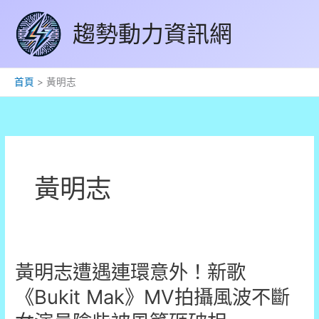
跳
趨勢動力資訊網
至
主
要
內
首頁
黃明志
容
黃明志
黃明志遭遇連環意外！新歌
《Bukit Mak》MV拍攝風波不斷