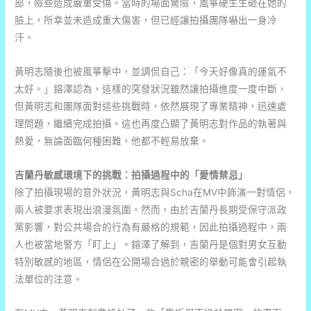
部，險些造成嚴重受傷。當時的場面驚險，風箏硬生生砸在她的
臉上，所幸並未造成重大傷害，但已經讓拍攝團隊嚇出一身冷
汗。
黃明志隨後也被風箏擊中，並調侃自己：「今天好像真的運氣不
太好。」鎔澤認為，這樣的突發狀況雖然讓拍攝進度一度中斷，
但黃明志和團隊面對這些挑戰時，依然展現了專業精神，迅速處
理問題，繼續完成拍攝。這也再度凸顯了黃明志對作品的執著與
熱愛，無論面臨何種困難，他都不輕易放棄。
吉蘭丹敏感環境下的挑戰：拍攝過程中的「愛情禁忌」
除了拍攝現場的意外狀況，黃明志與Scha在MV中飾演一對情侶，
兩人被要求表現出浪漫氛圍。然而，由於吉蘭丹長期受保守派政
黨影響，對公共場合的行為有嚴格的規範，因此拍攝過程中，兩
人也被當地警方「盯上」。鎔澤了解到，吉蘭丹是個對男女互動
特別敏感的地區，情侶在公開場合過於親密的舉動可能會引起執
法單位的注意。