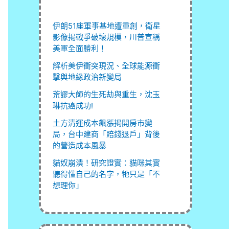
伊朗51座軍事基地遭重創，衛星
影像揭戰爭破壞規模，川普宣稱
美軍全面勝利！
解析美伊衝突現況、全球能源衝
擊與地緣政治新變局
荒謬大師的生死劫與重生，沈玉
琳抗癌成功!
土方清運成本飆漲揭開房市變
局，台中建商「賠錢退戶」背後
的營造成本風暴
貓奴崩潰！研究證實：貓咪其實
聽得懂自己的名字，牠只是「不
想理你」