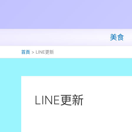
跳
至
主
要
內
美食
容
首頁
LINE更新
LINE更新